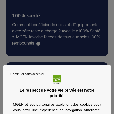
100% santé
Comment bénéficier de soins et d’équipements
avec zéro reste à charge ? Avec le « 100% Santé
», MGEN favorise l'accès de tous aux soins 100%
remboursés
Continuer sans accepter
Le respect de votre vie privée est notre
priorité.
Toutes les réponses à vos questions
MGEN et ses partenaires exploitent des cookies pour
vous offrir une expérience de navigation améliorée.
Aide en ligne. Trouver toutes les réponses à vos