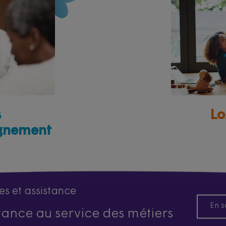
s
Lo
gnement
es et assistance
En s
istance au service des métiers