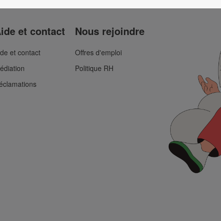
ide et contact
Nous rejoindre
ide et contact
Offres d'emploi
édiation
Politique RH
éclamations