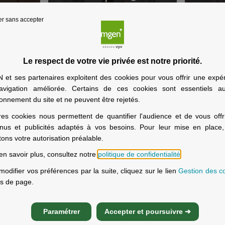
er sans accepter
Le respect de votre vie privée est notre priorité.
 bénéficiez de faibles ressour
et ses partenaires exploitent des cookies pour vous offrir une expé
avigation améliorée. Certains de ces cookies sont essentiels a
us donne accès à une couverture de qualité, sans reste à char
ionnement du site et ne peuvent être rejetés.
res cookies nous permettent de quantifier l'audience et de vous offr
nus et publicités adaptés à vos besoins. Pour leur mise en place
itons votre autorisation préalable.
Vérifier mes droits
en savoir plus, consultez notre
politique de confidentialité
.
modifier vos préférences par la suite, cliquez sur le lien
Gestion des c
s de page.
Paramétrer
Accepter et poursuivre ➔