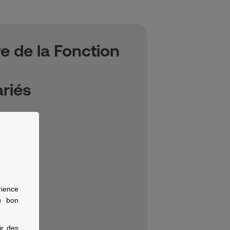
e de la Fonction
ariés
ur privé ?
rience
u bon
ir des