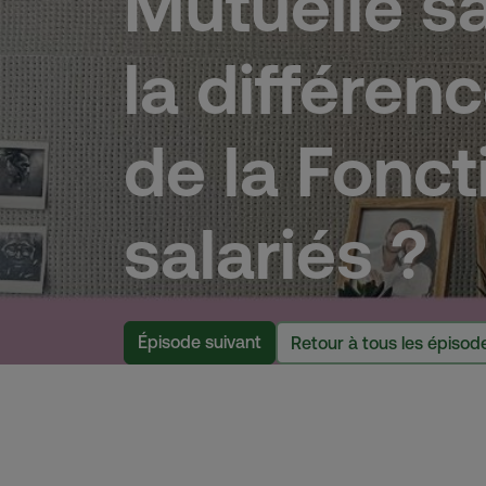
Mutuelle sa
la différen
de la Fonct
salariés ?
Épisode suivant
Retour à tous les épisod