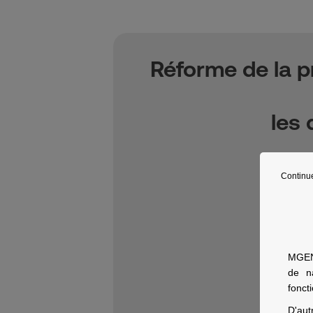
Réforme de la p
les 
Continu
Mutuelle 
MGEN 
de n
fonct
D'aut