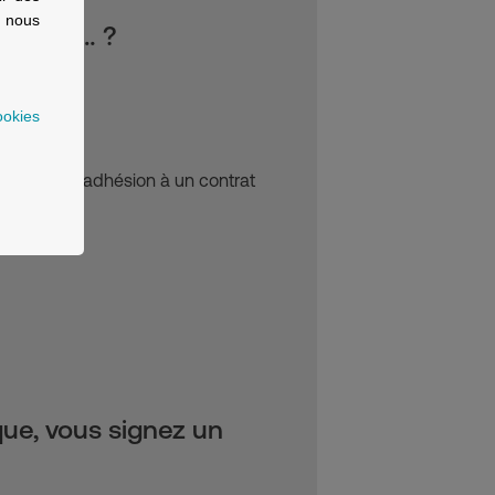
, nous
e c’est… ?
ookies
jourd’hui l’adhésion à un contrat
que, vous signez un