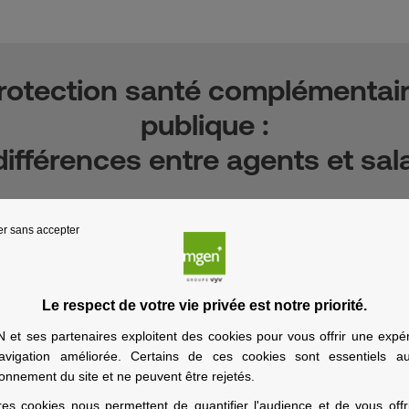
rotection santé complémentair
publique :
différences entre agents et sal
Aujourd'hui
er sans accepter
santé :
comment ça se passe dans le secteur public vs. le secte
À vous de compléter !
Le respect de votre vie privée est notre priorité.
et ses partenaires exploitent des cookies pour vous offrir une expé
avigation améliorée. Certains de ces cookies sont essentiels a
ionnement du site et ne peuvent être rejetés.
res cookies nous permettent de quantifier l'audience et de vous offr