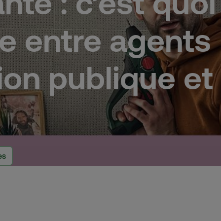
nté : c’est quoi
ce entre agents
ion publique et
es