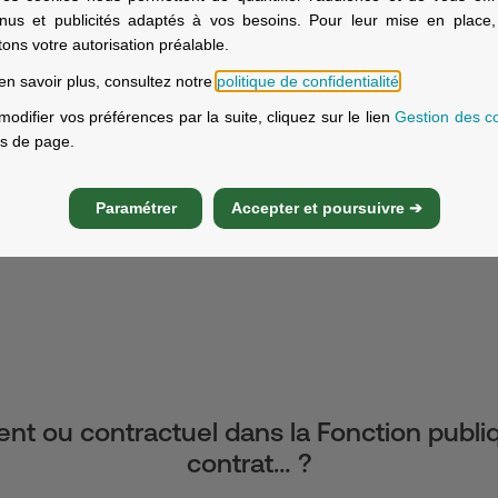
nus et publicités adaptés à vos besoins. Pour leur mise en place
x d’une mutuelle dans la Fonction publiqu
itons votre autorisation préalable.
en savoir plus, consultez notre
politique de confidentialité
.
tif !
modifier vos préférences par la suite, cliquez sur le lien
Gestion des c
s de page.
 à l’initiative des agents et des contractuels.
ivant un contrat santé individuel. Pour la Fonction publique, au
Paramétrer
Accepter et poursuivre ➔
ent ou contractuel dans la Fonction publi
contrat… ?