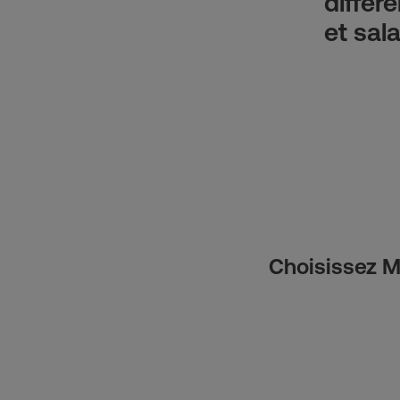
différ
et sala
Choisissez MG