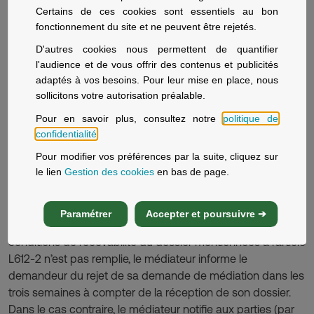
Qu’en application de l’article L. 612-2 du Code de la
Certains de ces cookies sont essentiels au bon
fonctionnement du site et ne peuvent être rejetés.
consommation :
- le demandeur justifie bien avoir tenté, au préalable,
D'autres cookies nous permettent de quantifier
de résoudre son litige directement auprès du
l'audience et de vous offrir des contenus et publicités
professionnel par une réclamation écrite moins d’un an
adaptés à vos besoins. Pour leur mise en place, nous
avant sa demande de médiation ;
sollicitons votre autorisation préalable.
- la demande n’est pas manifestement infondée ou
Pour en savoir plus, consultez notre
politique de
abusive ou entre bien dans le champ de compétence
confidentialité
.
du médiateur ;
Pour modifier vos préférences par la suite, cliquez sur
- le litige n’a pas été précédemment examiné ou est
le lien
Gestion des cookies
en bas de page.
en cours d’examen par un autre médiateur ou par un
tribunal;
Paramétrer
Accepter et poursuivre ➔
Après examen de la demande de médiation, si l’une des
conditions de recevabilité du dossier mentionnées à l’article
L612-2 n’est pas remplie, le médiateur informe le
demandeur du rejet de sa demande de médiation dans les
trois semaines à compter de la réception de son dossier.
Dans le cas contraire, le médiateur notifie aux parties (par