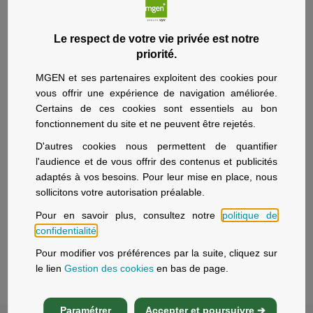
Pour plus de précisions sur la médiation, nous vous
invitons à consulter le site dédié à la médiation sur
Le respect de votre vie privée est notre
priorité.
https://www.medconsodev.eu/
MGEN et ses partenaires exploitent des cookies pour
* Une réclamation se définit comme l’expression d’un
vous offrir une expérience de navigation améliorée.
mécontentement envers un professionnel … Elle peut
Certains de ces cookies sont essentiels au bon
émaner de toute personne, y compris en l’absence de
fonctionnement du site et ne peuvent être rejetés.
relation contractualisée avec le professionnel : clients
D'autres cookies nous permettent de quantifier
(particuliers ou professionnels), anciens clients,
l'audience et de vous offrir des contenus et publicités
bénéficiaires, personnes ayant sollicité du professionnel
adaptés à vos besoins. Pour leur mise en place, nous
la fourniture d’un produit ou service ou qui ont été
sollicitons votre autorisation préalable.
sollicitées par un professionnel, y compris leurs
Pour en savoir plus, consultez notre
politique de
mandataires et leurs ayants droit.
confidentialité
.
Une demande de service ou de prestation,
d’information ou d’avis n’est pas une réclamation.
Pour modifier vos préférences par la suite, cliquez sur
le lien
Gestion des cookies
en bas de page.
Paramétrer
Accepter et poursuivre ➔