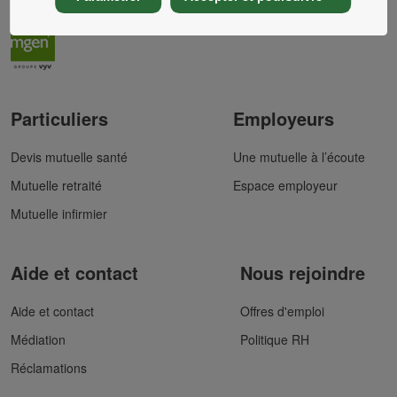
Particuliers
Employeurs
Devis mutuelle santé
Une mutuelle à l’écoute
Mutuelle retraité
Espace employeur
Mutuelle infirmier
Aide et contact
Nous rejoindre
Aide et contact
Offres d'emploi
Médiation
Politique RH
Réclamations