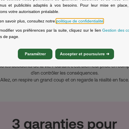
pourquoi n’agit-on pas de même avec la prévoyance ?
nus et publicités adaptés à vos besoins. Pour leur mise en place
relais ? Quels sont les risques couverts ? Quelles sont les gara
itons votre autorisation préalable.
en savoir plus, consultez notre
politique de confidentialité
.
modifier vos préférences par la suite, cliquez sur le lien
Gestion des c
s de page.
 plus courants pris en charge 
prévoyance
Paramétrer
Accepter et poursuivre ➔
 les accidents de la vie. Pourtant c’est bien leur prise en com
d’en contrôler les conséquences.
Allez, on respire un grand coup et on regarde la réalité en face.
3 garanties pour