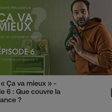
« Ça va mieux » -
e 6 : Que couvre la
yance ?