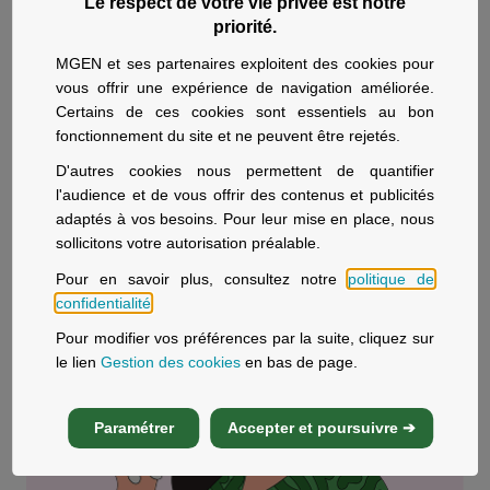
tous. Il permet de rechercher des sommes oubliées,
Le respect de votre vie privée est notre
priorité.
dites en déshérence, transférées par les assureurs et
les établissements financiers à la Caisse des Dépôts (loi
MGEN et ses partenaires exploitent des cookies pour
Eckert du 13 juin 2014).
vous offrir une expérience de navigation améliorée.
Certains de ces cookies sont essentiels au bon
En savoir plus
fonctionnement du site et ne peuvent être rejetés.
D'autres cookies nous permettent de quantifier
l'audience et de vous offrir des contenus et publicités
adaptés à vos besoins. Pour leur mise en place, nous
sollicitons votre autorisation préalable.
Pour en savoir plus, consultez notre
politique de
confidentialité
.
Pour modifier vos préférences par la suite, cliquez sur
le lien
Gestion des cookies
en bas de page.
Paramétrer
Accepter et poursuivre ➔