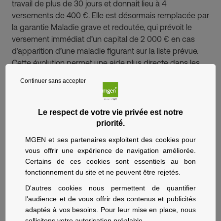
travail de plus de 30 jours et donnait lieu à 4
versements de 400 €. Elle est désormais remplacée par
la garantie Maladie grave et redoutée, qui prévoit le
versement immédiat d’un capital de 2 000 € en cas
d’apparition d’une maladie figurant sur la liste prévue.
Cette évolution permet une aide plus directe dans les
situations difficiles.
Continuer sans accepter
Certaines garanties ont également été ajustées.
Le respect de votre vie privée est notre
Les modalités de calcul de la garantie décès ont
priorité.
évolué : le capital versé n’est désormais plus majoré
en fonction du nombre d’enfants à charge.
MGEN et ses partenaires exploitent des cookies pour
La garantie dépendance totale n’est plus proposée
vous offrir une expérience de navigation améliorée.
afin de mieux répondre aux attentes de la majorité
Certains de ces cookies sont essentiels au bon
fonctionnement du site et ne peuvent être rejetés.
des adhérents en activité.
D'autres cookies nous permettent de quantifier
Enfin, des services d’assistance dédiés ont été
l'audience et de vous offrir des contenus et publicités
intégrés à l’offre prévoyance individuelle.
adaptés à vos besoins. Pour leur mise en place, nous
L’assistance peut être déclenchée :
sollicitons votre autorisation préalable.