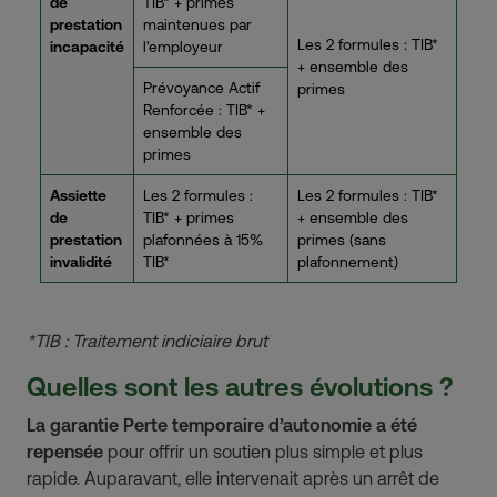
de
TIB* + primes
prestation
maintenues par
Les 2 formules : TIB*
incapacité
l'employeur
+ ensemble des
Prévoyance Actif
primes
Renforcée : TIB* +
ensemble des
primes
Assiette
Les 2 formules :
Les 2 formules : TIB*
de
TIB* + primes
+ ensemble des
prestation
plafonnées à 15%
primes (sans
invalidité
TIB*
plafonnement)
*TIB : Traitement indiciaire brut
Quelles sont les autres évolutions ?
La garantie Perte temporaire d’autonomie a été
repensée
pour offrir un soutien plus simple et plus
rapide. Auparavant, elle intervenait après un arrêt de