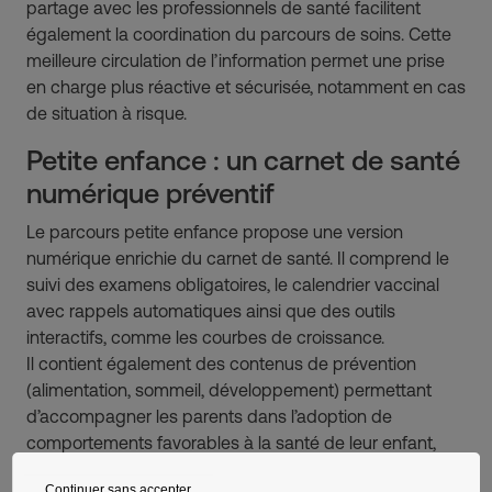
partage avec les professionnels de santé facilitent
également la coordination du parcours de soins. Cette
meilleure circulation de l’information permet une prise
en charge plus réactive et sécurisée, notamment en cas
de situation à risque.
Petite enfance : un carnet de santé
numérique préventif
Le parcours petite enfance propose une version
numérique enrichie du carnet de santé. Il comprend le
suivi des examens obligatoires, le calendrier vaccinal
avec rappels automatiques ainsi que des outils
interactifs, comme les courbes de croissance.
Il contient également des contenus de prévention
(alimentation, sommeil, développement) permettant
d’accompagner les parents dans l’adoption de
comportements favorables à la santé de leur enfant,
renforçant ainsi leur rôle dans la prévention au
Continuer sans accepter