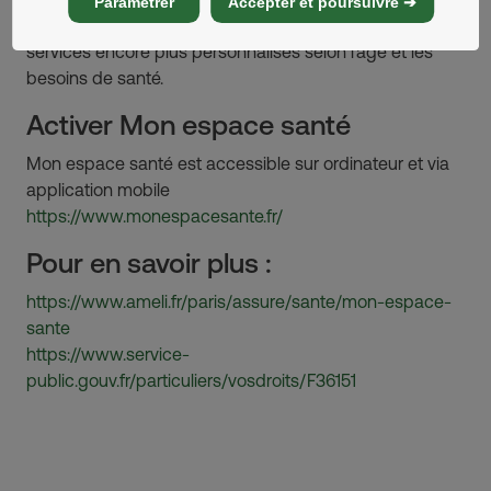
Paramétrer
Accepter et poursuivre ➔
À horizon 2027, la plateforme devrait proposer des
services encore plus personnalisés selon l’âge et les
besoins de santé.
Activer Mon espace santé
Mon espace santé est accessible sur ordinateur et via
application mobile
https://www.monespacesante.fr/
Pour en savoir plus :
https://www.ameli.fr/paris/assure/sante/mon-espace-
sante
https://www.service-
public.gouv.fr/particuliers/vosdroits/F36151