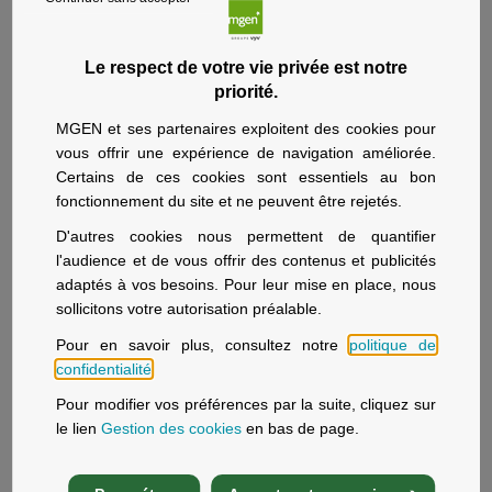
quotidien.
Ce suivi régulier favorise la détection précoce
d’éventuels troubles du développement ou anomalies
Le respect de votre vie privée est notre
de croissance. Il contribue également au respect du
priorité.
calendrier vaccinal et des examens de suivi, renforçant
MGEN et ses partenaires exploitent des cookies pour
ainsi la prévention des maladies.
vous offrir une expérience de navigation améliorée.
Les données de santé sont centralisées et accessibles
Certains de ces cookies sont essentiels au bon
aux parents comme aux professionnels de santé, ce qui
fonctionnement du site et ne peuvent être rejetés.
améliore la continuité du suivi et la coordination des
D'autres cookies nous permettent de quantifier
soins.
l'audience et de vous offrir des contenus et publicités
Un virage vers une médecine plus
adaptés à vos besoins. Pour leur mise en place, nous
sollicitons votre autorisation préalable.
préventive
Pour en savoir plus, consultez notre
politique de
Avec ces parcours, Mon espace santé s’inscrit dans
confidentialité
.
une évolution majeure : une médecine plus préventive,
Pour modifier vos préférences par la suite, cliquez sur
plus connectée et mieux coordonnée.
le lien
Gestion des cookies
en bas de page.
L’objectif est d’accompagner chaque citoyenne et
citoyen à des moments clés de leur vie, en facilitant
l’anticipation et le suivi médical.