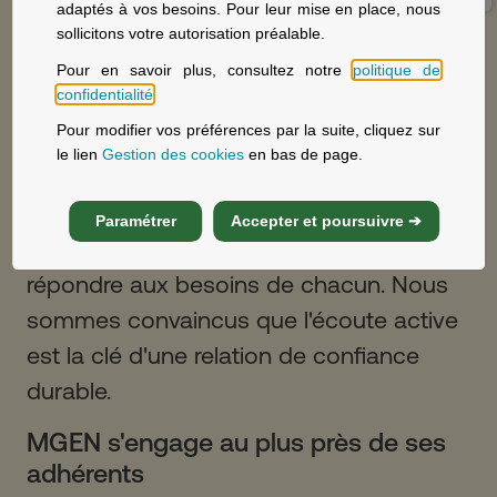
Chez MGEN, tous les avis comptent,
adaptés à vos besoins. Pour leur mise en place, nous
qu'ils soient positifs ou négatifs. Nous
sollicitons votre autorisation préalable.
×
encourageons la transparence et
Pour en savoir plus, consultez notre
politique de
confidentialité
.
prenons à cœur les retours de nos
Pour modifier vos préférences par la suite, cliquez sur
adhérents
. Chaque expérience permet
le lien
Gestion des cookies
en bas de page.
d'améliorer continuellement la qualité des
services. Les avis moins favorables font
Paramétrer
Accepter et poursuivre ➔
l'objet d'un suivi personnalisé afin de
répondre aux besoins de chacun. Nous
sommes convaincus que l'écoute active
est la clé d'une relation de confiance
durable.
MGEN s'engage au plus près de ses
adhérents