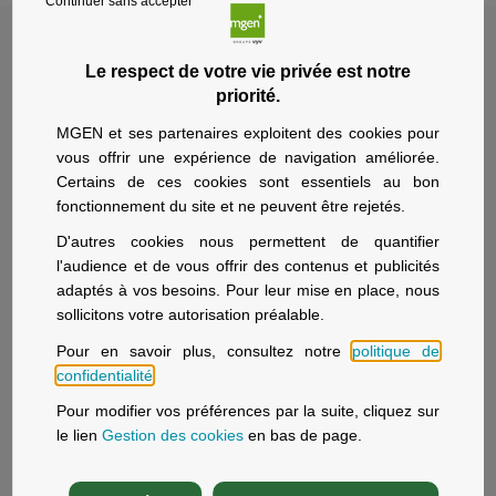
Continuer sans accepter
Le respect de votre vie privée est notre
priorité.
MGEN et ses partenaires exploitent des cookies pour
vous offrir une expérience de navigation améliorée.
Particuliers
Employeurs
Certains de ces cookies sont essentiels au bon
fonctionnement du site et ne peuvent être rejetés.
Devis mutuelle santé
Une mutuelle à l’écoute
D'autres cookies nous permettent de quantifier
Mutuelle retraité
Espace employeur
l'audience et de vous offrir des contenus et publicités
Mutuelle infirmier
adaptés à vos besoins. Pour leur mise en place, nous
sollicitons votre autorisation préalable.
Pour en savoir plus, consultez notre
politique de
Aide et contact
Nous rejoindre
confidentialité
.
Aide et contact
Offres d'emploi
Pour modifier vos préférences par la suite, cliquez sur
le lien
Gestion des cookies
en bas de page.
Médiation
Politique RH
Réclamations