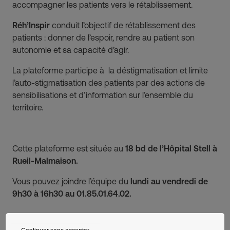
accompagner les patients vers le rétablissement.
Réh’Inspir
conduit l’objectif de rétablissement des
patients : donner de l’espoir, rendre au patient son
autonomie et sa capacité d’agir.
La plateforme participe à la déstigmatisation et limite
l’auto-stigmatisation des patients par des actions de
sensibilisations et d’information sur l’ensemble du
territoire.
Cette plateforme est située au
18 bd de l’Hôpital Stell à
Rueil-Malmaison.
Vous pouvez joindre l’équipe du
lundi au vendredi de
9h30 à 16h30 au 01.85.01.64.02.