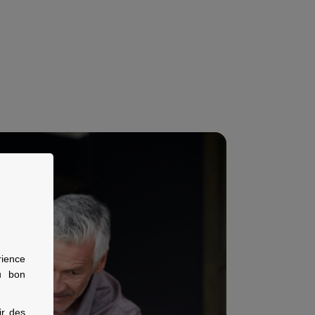
rience
u bon
ir des