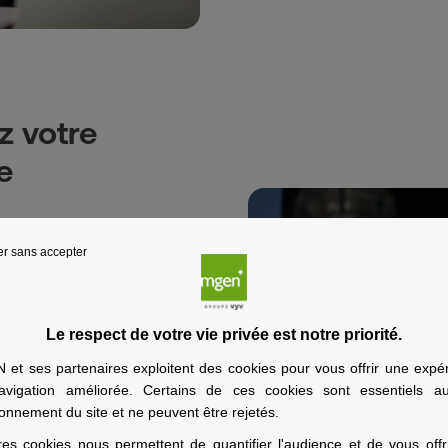
z votre
e
en France et 
er sans accepter
'étranger, ou vous 
nt depuis votre 
Le respect de votre vie privée est notre priorité.
a retraite à 
et ses partenaires exploitent des cookies pour vous offrir une expé
rojet qui demande 
avigation améliorée. Certains de ces cookies sont essentiels a
la prise en charge 
ionnement du site et ne peuvent être rejetés.
les frais 
res cookies nous permettent de quantifier l'audience et de vous offr