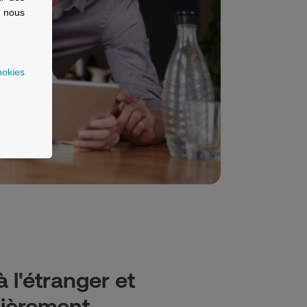
, nous
ookies
 l'étranger et
lièrement