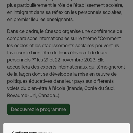
plus particulièrement le rôle de l’établissement scolaire,
en intégrant dans sa réflexion les personnels scolaires,
en premier lieu les enseignants.
Dans ce cadre, le Cnesco organise une conférence de
comparaisons internationales sur le thème "Comment
les écoles et les établissements scolaires peuvent-ils
favoriser le bien-être de leurs élèves et de leurs
personnels ?" les 21 et 22 novembre 2023. Elle
accueillera des experts internationaux qui témoigneront
de la façon dont se développe la mise en œuvre de
politiques éducatives dans leur pays sur différents
volets du bien-être à l’école (Irlande, Corée du Sud,
Royaume-Uni, Canada...).
Découvrez le programme