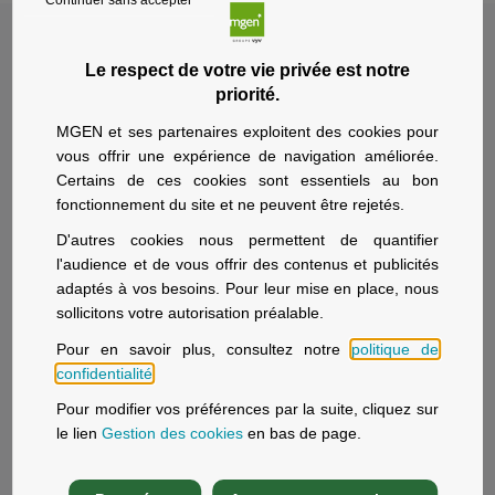
Continuer sans accepter
Le respect de votre vie privée est notre
priorité.
MGEN et ses partenaires exploitent des cookies pour
vous offrir une expérience de navigation améliorée.
Particuliers
Employeurs
Certains de ces cookies sont essentiels au bon
fonctionnement du site et ne peuvent être rejetés.
Devis mutuelle santé
Une mutuelle à l’écoute
D'autres cookies nous permettent de quantifier
Mutuelle retraité
Espace employeur
l'audience et de vous offrir des contenus et publicités
Mutuelle infirmier
adaptés à vos besoins. Pour leur mise en place, nous
sollicitons votre autorisation préalable.
Pour en savoir plus, consultez notre
politique de
Aide et contact
Nous rejoindre
confidentialité
.
Aide et contact
Offres d'emploi
Pour modifier vos préférences par la suite, cliquez sur
le lien
Gestion des cookies
en bas de page.
Médiation
Politique RH
Réclamations