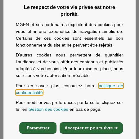
moustiques.
Le respect de votre vie privée est notre
priorité.
Depuis début 2025, plus de 20 000 cas autochtones
de chikungunya ont été recensés sur l’île de La Réunion.
MGEN et ses partenaires exploitent des cookies pour
Face à l’épidémie qui sévit sur l’île, un programme de
vous offrir une expérience de navigation améliorée.
vaccination a été mis en place depuis le 7 avril 2025.
Certains de ces cookies sont essentiels au bon
fonctionnement du site et ne peuvent être rejetés.
La dengue
D'autres cookies nous permettent de quantifier
Parfois surnommée « grippe tropicale », elle se
l'audience et de vous offrir des contenus et publicités
adaptés à vos besoins. Pour leur mise en place, nous
manifeste après une incubation de deux à sept jours.
sollicitons votre autorisation préalable.
Les symptômes les plus fréquents sont :
Pour en savoir plus, consultez notre
politique de
confidentialité
.
forte fièvre ;
maux de tête ;
Pour modifier vos préférences par la suite, cliquez sur
douleurs musculaires et articulaires ;
le lien
Gestion des cookies
en bas de page.
nausées ou vomissements ;
éruption cutanée.
Paramétrer
Accepter et poursuivre ➔
Ils régressent généralement en une semaine.