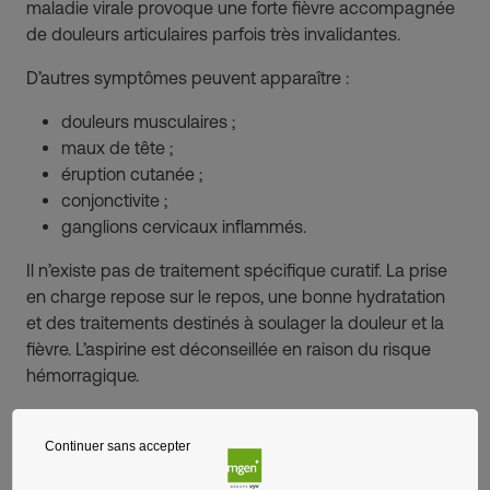
maladie virale provoque une forte fièvre accompagnée
de douleurs articulaires parfois très invalidantes.
D’autres symptômes peuvent apparaître :
douleurs musculaires ;
maux de tête ;
éruption cutanée ;
conjonctivite ;
ganglions cervicaux inflammés.
Il n’existe pas de traitement spécifique curatif. La prise
en charge repose sur le repos, une bonne hydratation
et des traitements destinés à soulager la douleur et la
fièvre. L’aspirine est déconseillée en raison du risque
hémorragique.
Des vaccins récents commencent à être disponibles
dans certains contextes, mais la prévention repose
Continuer sans accepter
encore principalement sur la protection contre les